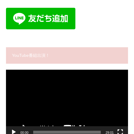
YouTube番組出演！
動
画
プ
レ
ー
ヤ
ー
00:00
29:01